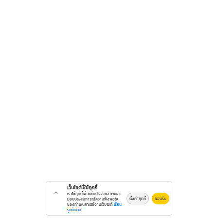
เว็บไซต์นี้ใช้คุกกี้
เราใช้คุกกี้เพื่อเพิ่มประสิทธิภาพและ
ตั้งค่าคุกกี้
ยอมรับ
มอบประสบการณ์ความพึงพอใจ
ของท่านในการใช้งานเว็บไซต์
เรียน
รู้เพิ่มเติม