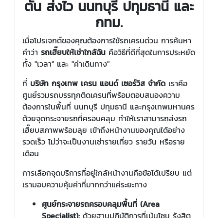
ตัน ส่งไว นนทบุรี ปทุมธานี และ
กทม.
เมื่อโปรเจกต์ของคุณต้องการใช้รถเครนด่วน การค้นหา
คำว่า
รถเฮี๊ยบให้เช่าใกล้ฉัน
คือวิธีที่ดีที่สุดในการประหยัด
ทั้ง "เวลา" และ "ค่าเดินทาง"
ที่
บริษัท กรุงเทพ เครน แอนด์ เซอร์วิส จำกัด
เราคือ
ศูนย์รวมรถบรรทุกติดเครนที่พร้อมตอบสนองความ
ต้องการในพื้นที่ นนทบุรี ปทุมธานี และกรุงเทพมหานคร
ด้วยจุดกระจายรถที่ครอบคลุม ทำให้เราสามารถส่งรถ
เฮี๊ยบสภาพพร้อมลุย เข้าถึงหน้างานของคุณได้อย่าง
รวดเร็ว ไม่ว่าจะเป็นงานเช่ารายเที่ยว รายวัน หรือราย
เดือน
การเลือกจุดบริการที่อยู่ใกล้หน้างานคือข้อได้เปรียบ แต่
เรามอบความคุ้มค่าที่มากกว่าแค่ระยะทาง
ศูนย์กระจายรถครอบคลุมพื้นที่ (Area
Specialist):
ด้วยฐานปฏิบัติการที่เน้นโซน รังสิต