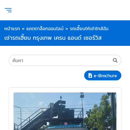
หน้าแรก
»
แคตตาล็อกออนไลน์
»
รถเฮี๊ยบให้เช่าใกล้ฉัน
เช่ารถเฮี๊ยบ กรุงเทพ เครน แอนด์ เซอร์วิส
e-Brochure