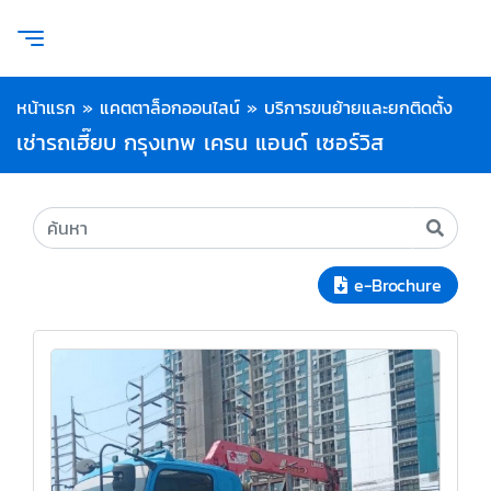
หน้าแรก
»
แคตตาล็อกออนไลน์
»
บริการขนย้ายและยกติดตั้ง
เช่ารถเฮี๊ยบ กรุงเทพ เครน แอนด์ เซอร์วิส
e-Brochure