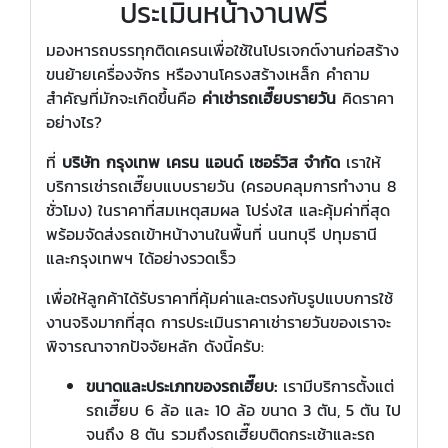
ประเมินหน้างานฟรี
มองหารถบรรทุกติดเครนเพื่อใช้ในโปรเจกต์งานก่อสร้าง
ขนย้ายเครื่องจักร หรืองานโครงสร้างเหล็ก คำถาม
สำคัญที่มักจะเกิดขึ้นคือ
ค่าเช่ารถเฮี๊ยบรายวัน
คิดราคา
อย่างไร?
ที่
บริษัท กรุงเทพ เครน แอนด์ เซอร์วิส จำกัด
เราให้
บริการเช่ารถเฮี๊ยบแบบรายวัน (ครอบคลุมการทำงาน 8
ชั่วโมง) ในราคาที่สมเหตุสมผล โปร่งใส และคุ้มค่าที่สุด
พร้อมจัดส่งรถเข้าหน้างานในพื้นที่ นนทบุรี ปทุมธานี
และกรุงเทพฯ ได้อย่างรวดเร็ว
เพื่อให้ลูกค้าได้รับราคาที่คุ้มค่าและตรงกับรูปแบบการใช้
งานจริงมากที่สุด การประเมินราคาเช่ารายวันของเราจะ
พิจารณาจากปัจจัยหลัก ดังนี้ครับ:
ขนาดและประเภทของรถเฮี๊ยบ:
เรามีบริการตั้งแต่
รถเฮี๊ยบ 6 ล้อ และ 10 ล้อ ขนาด 3 ตัน, 5 ตัน ไป
จนถึง 8 ตัน รวมถึงรถเฮี๊ยบติดกระเช้าและรถ