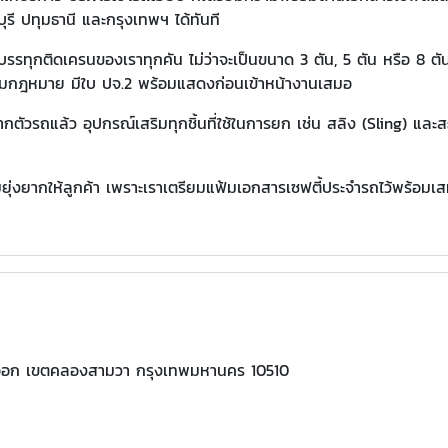
ุรี ปทุมธานี และกรุงเทพฯ ได้ทันที
รรทุกติดเครนของเราทุกคัน ไม่ว่าจะเป็นขนาด 3 ตัน, 5 ตัน หรือ 8 ตั
มกฎหมาย มีใบ ปจ.2 พร้อมแสดงก่อนเข้าหน้างานเสมอ
ตัวรถแล้ว อุปกรณ์เสริมทุกชิ้นที่ใช้ในการยก เช่น สลิง (Sling) และ
ุ่งยากให้ลูกค้า เพราะเราเตรียมแฟ้มเอกสารเซฟตี้ประจำรถไว้พร้อมเ
นออก เขตคลองสามวา กรุงเทพมหานคร 10510