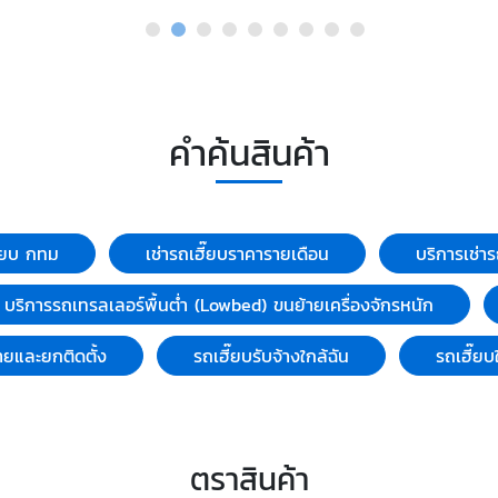
คำค้นสินค้า
ี๊ยบ กทม
เช่ารถเฮี๊ยบราคารายเดือน
บริการเช่า
บริการรถเทรลเลอร์พื้นต่ำ (Lowbed) ขนย้ายเครื่องจักรหนัก
ายและยกติดตั้ง
รถเฮี๊ยบรับจ้างใกล้ฉัน
รถเฮี๊ยบใ
ตราสินค้า