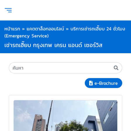
หน้าแรก
»
แคตตาล็อกออนไลน์
»
บริการเช่ารถเฮี๊ยบ 24 ชั่วโมง
(Emergency Service)
เช่ารถเฮี๊ยบ กรุงเทพ เครน แอนด์ เซอร์วิส
e-Brochure