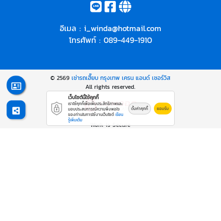
อีเมล :
i_winda@hotmail.com
โทรศัพท์ :
089-449-1910
© 2569
เช่ารถเฮี๊ยบ กรุงเทพ เครน แอนด์ เซอร์วิส
All rights reserved.
เว็บไซต์นี้ใช้คุกกี้
เราใช้คุกกี้เพื่อเพิ่มประสิทธิภาพและ
ตั้งค่าคุกกี้
ยอมรับ
มอบประสบการณ์ความพึงพอใจ
ของท่านในการใช้งานเว็บไซต์
เรียน
รู้เพิ่มเติม
Work is Secure
Protect Data With Encrypt
Powered By
Thailand YellowPages