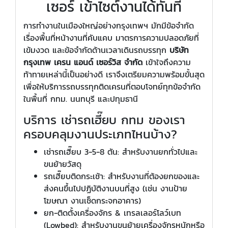
เซอร์ เข้าไซต์งานได้ทันที
การทำงานในเมืองใหญ่อย่างกรุงเทพฯ มักมีข้อจำกัด
เรื่องพื้นที่หน้างานที่คับแคบ มาตรการความปลอดภัยที่
เข้มงวด และข้อจำกัดด้านเวลาเดินรถบรรทุก
บริษัท
กรุงเทพ เครน แอนด์ เซอร์วิส จำกัด
เข้าใจถึงความ
ท้าทายเหล่านี้เป็นอย่างดี เราจึงเตรียมความพร้อมขั้นสุด
เพื่อให้บริการรถบรรทุกติดเครนที่ตอบโจทย์ทุกข้อจำกัด
ในพื้นที่ กทม. นนทบุรี และปทุมธานี
บริการ เช่ารถเฮี๊ยบ กทม ของเรา
ครอบคลุมงานประเภทไหนบ้าง?
เช่ารถเฮี๊ยบ 3-5-8 ตัน: สำหรับงานยกทั่วไปและ
ขนย้ายวัสดุ
รถเฮี๊ยบติดกระเช้า: สำหรับงานที่ต้องยกของและ
ส่งคนขึ้นไปปฏิบัติงานบนที่สูง (เช่น งานป้าย
โฆษณา งานเช็ดกระจกอาคาร)
ยก-ติดตั้งเครื่องจักร & เทรลเลอร์โลว์เบท
(Lowbed): สำหรับงานขนย้ายเครื่องจักรหนักหรือ