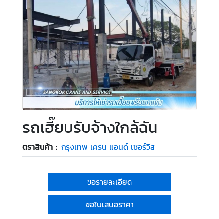
รถเฮี๊ยบรับจ้างใกล้ฉัน
ตราสินค้า :
กรุงเทพ เครน แอนด์ เซอร์วิส
ขอรายละเอียด
ขอใบเสนอราคา