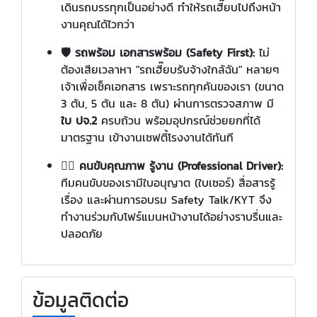
เดินรถบรรทุกเป็นอย่างดี ทำให้รถเฮี๊ยบไปถึงหน้า
งานคุณได้ไวกว่า
🛡️ รถพร้อม เอกสารพร้อม (Safety First):
ไม่
ต้องเสียเวลาหา "รถเฮี๊ยบรับจ้างใกล้ฉัน" หลายๆ
เจ้าเพื่อเช็คเอกสาร เพราะรถทุกคันของเรา (ขนาด
3 ตัน, 5 ตัน และ 8 ตัน) ผ่านการตรวจสภาพ มี
ใบ ปจ.2
ครบถ้วน พร้อมอุปกรณ์ช่วยยกที่ได้
มาตรฐาน เข้างานเซฟตี้โรงงานได้ทันที
👷‍♂️ คนขับคุณภาพ รู้งาน (Professional Driver):
ทีมคนขับของเรามีใบอนุญาต (ใบเซอร์) สื่อสารรู้
เรื่อง และผ่านการอบรม Safety Talk/KYT จึง
ทำงานร่วมกับโฟร์แมนหน้างานได้อย่างราบรื่นและ
ปลอดภัย
ข้อมูลติดต่อ