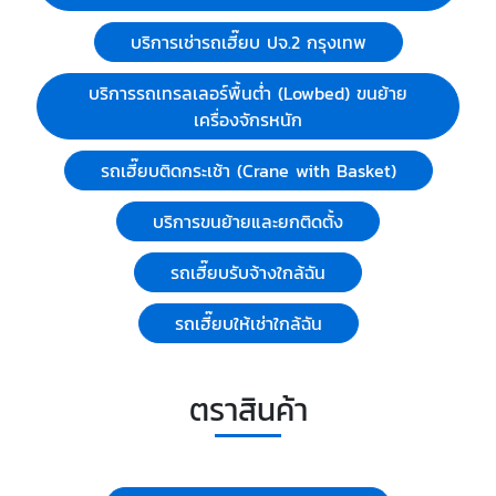
บริการเช่ารถเฮี๊ยบ ปจ.2 กรุงเทพ
บริการรถเทรลเลอร์พื้นต่ำ (Lowbed) ขนย้าย
เครื่องจักรหนัก
รถเฮี๊ยบติดกระเช้า (Crane with Basket)
บริการขนย้ายและยกติดตั้ง
รถเฮี๊ยบรับจ้างใกล้ฉัน
รถเฮี๊ยบให้เช่าใกล้ฉัน
ตราสินค้า