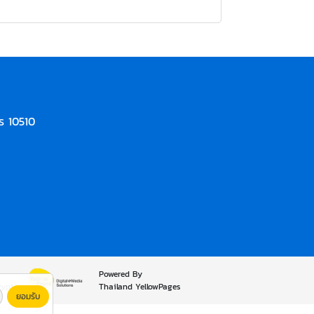
ร 10510
Powered By
rypt
Thailand YellowPages
ยอมรับ