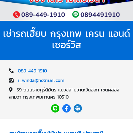
เช่ารถเฮี๊ยบ กรุงเทพ เครน แอนด์
เซอร์วิส
089-449-1910
i_winda@hotmail.com
59 ถนนราษฎร์นิมิตร แขวงสามวาตะวันออก เขตคลอง
สามวา กรุงเทพมหานคร 10510