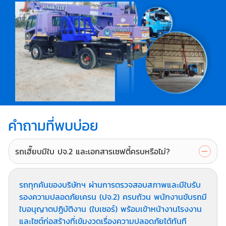
คำถามที่พบบ่อย
รถเฮี๊ยบมีใบ ปจ.2 และเอกสารเซฟตี้ครบหรือไม่?
รถทุกคันของบริษัทฯ ผ่านการตรวจสอบสภาพและมีใบรับ
รองความปลอดภัยเครน (ปจ.2) ครบถ้วน พนักงานขับรถมี
ใบอนุญาตปฏิบัติงาน (ใบเซอร์) พร้อมเข้าหน้างานโรงงาน
และไซต์ก่อสร้างที่เข้มงวดเรื่องความปลอดภัยได้ทันที