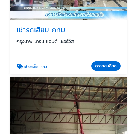
เช่ารถเฮี๊ยบ กทม
กรุงเทพ เครน แอนด์ เซอร์วิส
ดูรายละเอียด
เช่ารถเฮี๊ยบ กทม